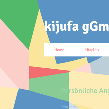
kijufa gG
Home
Kitaplatz
Persönliche An
*
Vorname