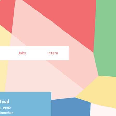
Jobs
intern
tival
, 19:00
räumchen