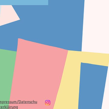
mpressum/Datenschu
zerklärung